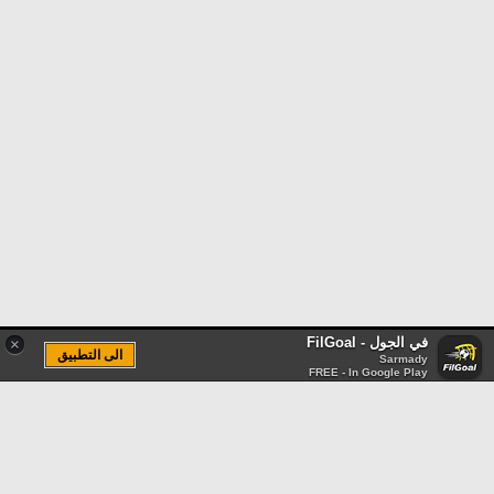
في الجول - FilGoal
×
الى التطبيق
Sarmady
FREE - In Google Play