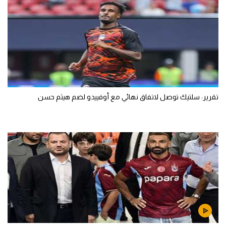
تقرير: سلتيك توصل لاتفاق نهائي مع أوفييدو لضم هيثم حسن