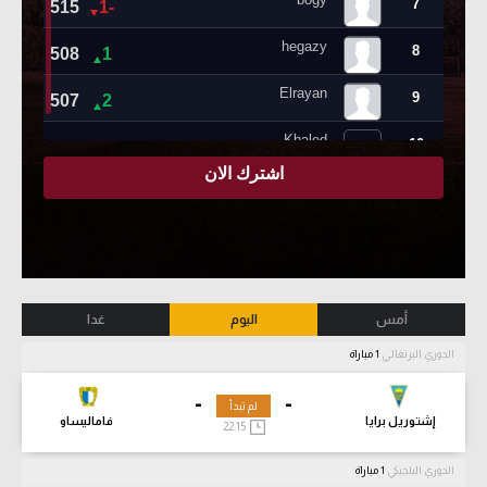
أمس
اليوم
غدا
الدوري البرتغالي
1 مباراة
-
-
لم تبدأ
إشتوريل برايا
فاماليساو
22:15
الدوري البلجيكي
1 مباراة