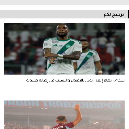
نرشح لكم
سكاي: اتهام إيفان توني بالاعتداء والتسبب في إصابة جسدية