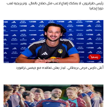
رئيس طرابزون: لا يمكنك إقناع لاعب مثل صلاح بالمال.. وتريزيجيه لعب
دورا إيجابيا
أغلى حارس مرمى بريطاني.. ليدز يعلن تعاقده مع جيمس ترافورد