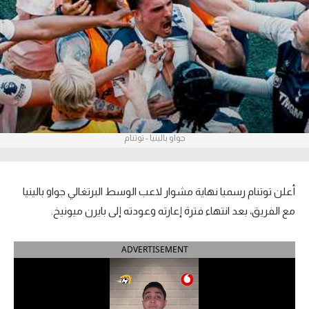
آراء حرة
ركن الألعاب
بطولات
أمريكا 2026
جواو بالينيا - توتنام
الدوري المصري
الدوري الإنجليزي الممتاز
أعلن توتنام رسميا نهاية مشوار لاعب الوسط البرتغالي جواو بالينيا
الدوري الإسباني
مع الفريق، بعد انتهاء فترة إعارته وعودته إلى بايرن ميونيخ.
الدوري الإيطالي
ADVERTISEMENT
الدوري الألماني
الدوري الفرنسي