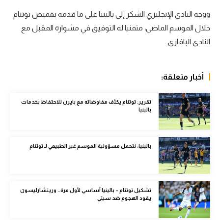
الوطن العربي
ووجه النادي الإنجليزي الشكر إلى بالينيا على ما قدمه بقميص توتنام
خلال الموسم الماضي، متمنيا له التوفيق في مشواره المقبل مع
في المونديال
النادي البافاري.
رياضة نسائية
آسيا
أخبار متعلقة:
أمريكا
تقرير: توتنام يكثف مفاوضاته مع بايرن للاحتفاظ بخدمات
ركن الألعاب
بالينيا
أقسام خاصة
بالينيا: نتحمل مسؤولية الموسم غير الطبيعي لـ توتنام
Gamers
ميركاتو
تشكيل توتنام – بالينيا أساسي لأول مرة.. وريتشارليسون
تحقيق في الجول
يقود الهجوم ضد سيتي
تقرير في الجول