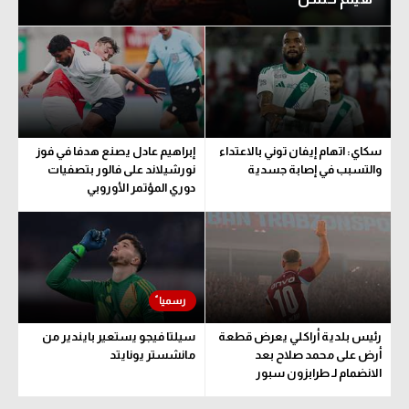
سكاي: اتهام إيفان توني بالاعتداء
إبراهيم عادل يصنع هدفا في فوز
والتسبب في إصابة جسدية
نورشيلاند على فالور بتصفيات
دوري المؤتمر الأوروبي
رئيس بلدية أراكلي يعرض قطعة
سيلتا فيجو يستعير بايندير من
أرض على محمد صلاح بعد
مانشستر يونايتد
الانضمام لـ طرابزون سبور