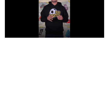
الدوري السعودي للمحترفين
دوري أبطال أوروبا
دوري أبطال إفريقيا
كل البطولات
أقسام
الكرة المصرية
الدوري المصري
الكرة الأوروبية
الكرة الإفريقية
منتخب مصر