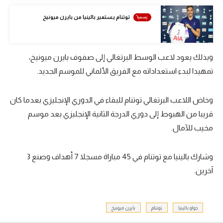
تحليل في الجول
توتنام يستعير بالينيا من بايرن ميونيخ
حكايات في الجول
كويز في الجول
وبذلك يعود لاعب الوسط البرتغالي إلى صفوف بايرن ميونيخ،
تمهيدا لبدء استعداداته مع الفريق الألماني للموسم الجديد.
فيديو في الجول
وخاض اللاعب البرتغالي توتنام للبقاء في الدوري الإنجليزي بعدما كان
قريبا من الهبوط إلى دوري الدرجة الثانية الإنجليزي بعد موسم
مخيب للآمال.
وشارك بالينيا مع توتنام في 45 مباراة مسجلا 7 أهداف وصنع 3
آخرين.
جواو بالينيا
توتنام
بايرن ميونيخ