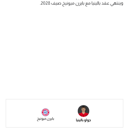
وينتهي عقد بالينيا مع بايرن ميونيخ صيف 2028.
سعودي في الجول
الدوري الإنجليزي
الدوري الإسباني
دوري أبطال أوروبا
القسم الثاني
رياضات أخرى
أمم إفريقيا
كرة السلة الأمريكية
كرة سلة
كرة يد
بايرن ميونيخ
جواو بالينيا
كرة طائرة