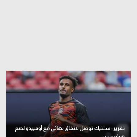
تقرير: سلتيك توصل لاتفاق نهائي مع أوفييدو لضم
هيثم حسن