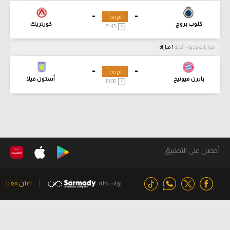
-
-
لم تبدأ
كلوب بروج
كورتريك
21:45
مباريات ودية - أندية
1 مباراة
-
-
لم تبدأ
بايرن ميونيخ
أستون فيلا
13:00
أحصل على التطبيق
بواسطة
اعلن معنا