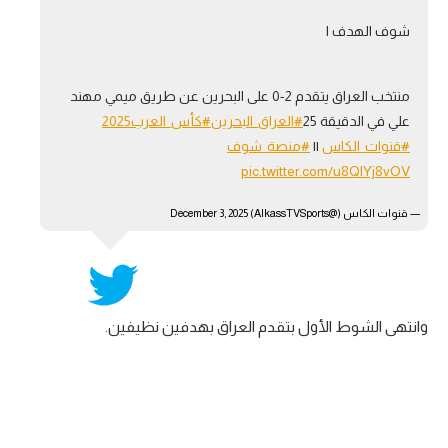
شوف الهدف ا
منتخب العراق يتقدم 2-0 على البحرين عن طريق ميمي مهند
علي في الدقيقة 25
#العراق_البحرين
#كأس_العرب2025
#قنوات_الكاس
||
#منصة_شوف
pic.twitter.com/u8QlYj8vOV
— قنوات الكاس (@AlkassTVSports)
December 3, 2025
وانتهى الشوط الأول بتقدم العراق بهدفين نظيفين.