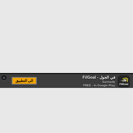
في الجول - FilGoal
×
الى التطبيق
Sarmady
FREE - In Google Play