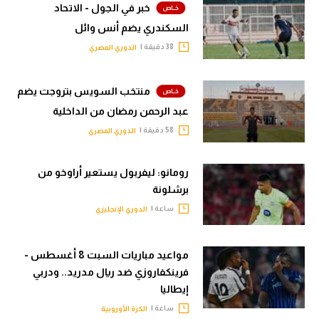
خبر في الجول - الاتحاد
السكندري يضم أنس وائل
38 دقيقة |
الدوري المصري
منتخب السويس بتروجت يضم
عبد الرحمن رمضان من الداخلية
58 دقيقة |
الدوري المصري
رومانو: ليفربول يستعير أراوخو من
برشلونة
ساعة |
الدوري الإنجليزي
مواعيد مباريات السبت 8 أغسطس -
فرينكفاروزي ضد ريال مدريد.. ودربي
إيطاليا
ساعة |
الكرة الأوروبية