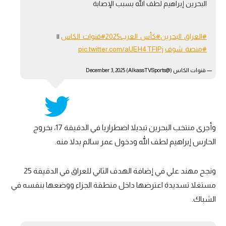
البحرين إبراهيم لطف الله بسبب الإصابة
تحليل في الجول
حكايات في الجول
#العراق_البحرين
#كأس_العرب2025
#قنوات_الكاس
||
#منصة_شوف
pic.twitter.com/aUEH4TFlPj
كويز في الجول
— قنوات الكاس (@AlkassTVSports)
December 3, 2025
فيديو في الجول
وأجرى منتخب البحرين تبديلا اضطراريا في الدقيقة
17
، بخروج
الحارس إبراهيم لطف الله ودخول عمر سالم بدلا منه.
ونجح مهند علي في إضافة الهدف الثاني للعراق في الدقيقة
25
مستغلا تسديدة اعترضها داخل منطقة الجزاء ووضعها بنفسه في
الشباك.