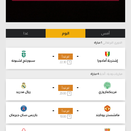
أمس
اليوم
غدا
الدوري البرتغالي
1 مباراة
-
-
لم تبدأ
إشتريلا أمادورا
سبورتنج لشبونة
22:30
مباريات ودية - أندية
4 مباراة
-
-
لم تبدأ
فرينكفاروزي
ريال مدريد
20:00
-
-
لم تبدأ
مانشستر يونايتد
باريس سان جيرمان
18:00