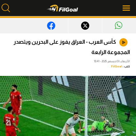
محتوى إخباري
كأس العرب - العراق يفوز على البحرين ويتصدر
الرئيسية
المجموعة الرابعة
أخبار
الأربعاء، 03 ديسمبر 2025 - 18:41
كتب :
FilGoal
مباريات
ميركاتو
فانتازي في الجول
مسابقة التوقعات
فيديوهات
عدسات