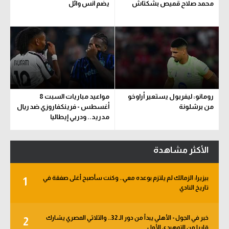
محمد صلاح قميص بشكتاش
يضم أنس وائل
رومانو: ليفربول يستعير أراوخو
مواعيد مباريات السبت 8
من برشلونة
أغسطس - فرينكفاروزي ضد ريال
مدريد.. ودربي إيطاليا
الأكثر مشاهدة
بيزيرا: الزمالك لم يلتزم بوعده معي.. وكنت سأصبح أغلى صفقة في
1
تاريخ النادي
خبر في الجول - الأهلي يبدأ من دور الـ 32.. والثلاثي المصري يشارك
2
قاريا من التمهيدي الأول