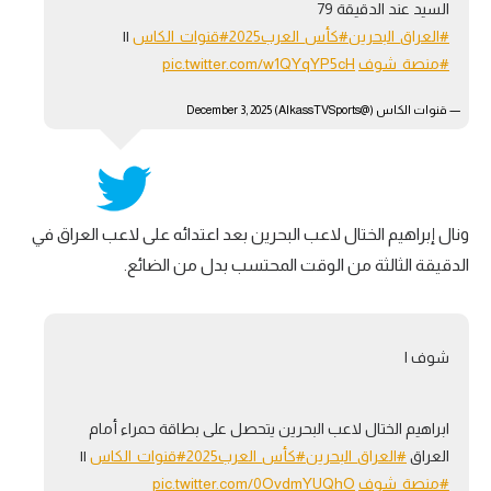
السيد عند الدقيقة 79
#العراق_البحرين
#كأس_العرب2025
#قنوات_الكاس
||
#منصة_شوف
pic.twitter.com/w1QYqYP5cH
— قنوات الكاس (@AlkassTVSports)
December 3, 2025
ونال إبراهيم الختال لاعب البحرين بعد اعتدائه على لاعب العراق في
الدقيقة الثالثة من الوقت المحتسب بدل من الضائع.
شوف ا
ابراهيم الختال لاعب البحرين يتحصل على بطاقة حمراء أمام
العراق
#العراق_البحرين
#كأس_العرب2025
#قنوات_الكاس
||
#منصة_شوف
pic.twitter.com/0OvdmYUQhO