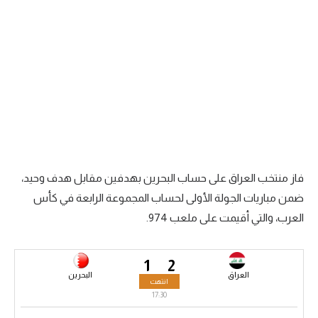
الدوري السعودي للمحترفين
دوري أبطال أوروبا
دوري أبطال إفريقيا
كل البطولات
أقسام
فاز منتخب العراق على حساب البحرين بهدفين مقابل هدف وحيد،
الكرة المصرية
ضمن مباريات الجولة الأولى لحساب المجموعة الرابعة في كأس
العرب، والتي أقيمت على ملعب
974
.
الدوري المصري
الكرة الأوروبية
1
2
العراق
البحرين
الكرة الإفريقية
انتهت
17:30
منتخب مصر