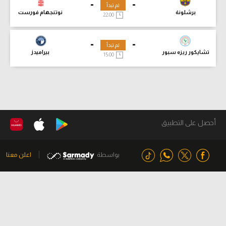
-
-
لم تبدأ
برشلونة
نوتنجهام فورست
22:00
-
-
لم تبدأ
تشايكور ريزه سبور
بيراميدز
15:00
أحصل على التطبيق
بواسطة
اعلن معنا