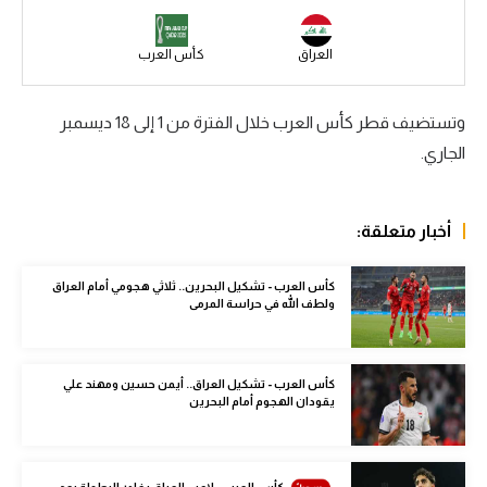
سعودي في الجول
العراق
كأس العرب
الدوري الإنجليزي
الدوري الإسباني
وتستضيف قطر كأس العرب خلال الفترة من
1
إلى
18
ديسمبر
الجاري.
دوري أبطال أوروبا
القسم الثاني
أخبار متعلقة:
رياضات أخرى
كأس العرب - تشكيل البحرين.. ثلاثي هجومي أمام العراق
أمم إفريقيا
ولطف الله في حراسة المرمى
كرة السلة الأمريكية
كرة سلة
كأس العرب - تشكيل العراق.. أيمن حسين ومهند علي
يقودان الهجوم أمام البحرين
كرة يد
كرة طائرة
كأس العرب - لاعب العراق يغادر البطولة بعد