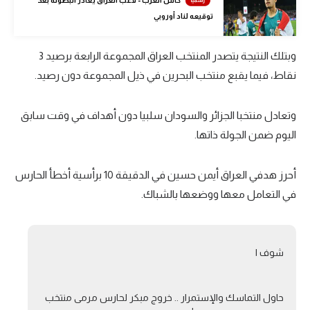
الوطن العربي
توقيعه لناد أوروبي
في المونديال
وبتلك النتيجة يتصدر المنتخب العراق المجموعة الرابعة برصيد
3
رياضة نسائية
نقاط، فيما يقبع منتخب البحرين في ذيل المجموعة دون رصيد.
آسيا
وتعادل منتخبا الجزائر والسودان سلبيا دون أهداف في وقت سابق
أمريكا
اليوم ضمن الجولة ذاتها.
ركن الألعاب
أحرز هدفي العراق أيمن حسين في الدقيقة
10
برأسية أخطأ الحارس
في التعامل معها ووضعها بالشباك.
أقسام خاصة
Gamers
ميركاتو
شوف ا
تحقيق في الجول
حاول التماسك والإستمرار .. خروج مبكر لحارس مرمى منتخب
تقرير في الجول