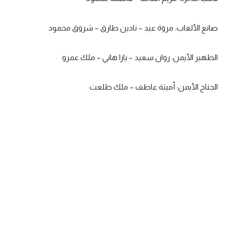
تحليل في الجول
صانع الألعاب: مروة عيد – نادين طارق – شروق محمود
حكايات في الجول
كويز في الجول
الظهير الأيمن: روان سعيد – يارا هاني – ملك عمرو
فيديو في الجول
الجناح الأيمن: أمينة عاطف – ملك طلعت