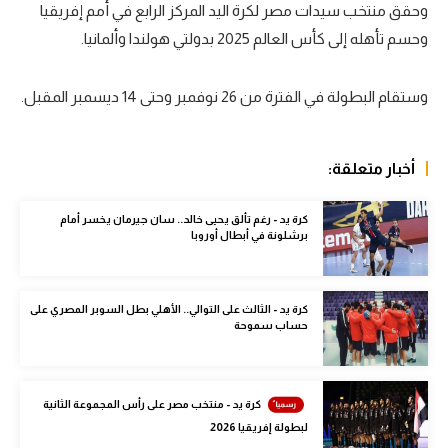
وحقق منتخب سيدات مصر لكرة اليد المركز الرابع في أمم إفريقيا
سعودي في الجول
وحسم تأهله إلى كأس العالم 2025 بدولتي هولندا وألمانيا.
الدوري الإنجليزي
وستقام البطولة في الفترة من 26 نوفمبر وحتى 14 ديسمبر المقبل.
الدوري الإسباني
دوري أبطال أوروبا
أخبار متعلقة:
القسم الثاني
كرة يد - رغم تألق يحيى خالد.. سان جيرمان يخسر أمام
رياضات أخرى
برشلونة في أبطال أوروبا
أمم إفريقيا
كرة السلة الأمريكية
كرة يد - الثالث على التوالي.. الأهلي بطل السوبر المصري على
حساب سموحة
كرة سلة
كرة يد
كرة يد - منتخب مصر على رأس المجموعة الثانية
كرة طائرة
لبطولة إفريقيا 2026