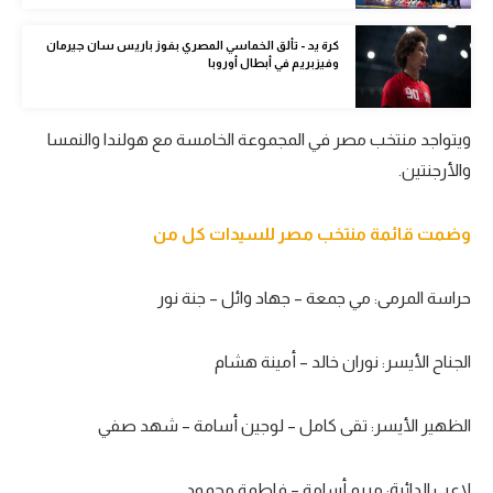
الوطن العربي
كرة يد - تألق الخماسي المصري بفوز باريس سان جيرمان
وفيزبريم في أبطال أوروبا
في المونديال
رياضة نسائية
ويتواجد منتخب مصر في المجموعة الخامسة مع هولندا والنمسا
آسيا
والأرجنتين.
أمريكا
وضمت قائمة منتخب مصر للسيدات كل من
ركن الألعاب
حراسة المرمى: مي جمعة – جهاد وائل – جنة نور
أقسام خاصة
Gamers
الجناح الأيسر: نوران خالد – أمينة هشام
ميركاتو
الظهير الأيسر: تقى كامل – لوجين أسامة – شهد صفي
تحقيق في الجول
تقرير في الجول
لاعب الدائرة: مريم أسامة – فاطمة محمود