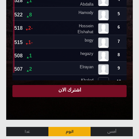
أمس
اليوم
غدا