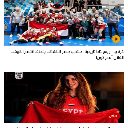
كرة يد - ريمونتادا تاريخية.. منتخب مصر للناشئات يخطف انتصارا بالوقت
القاتل أمام كوريا