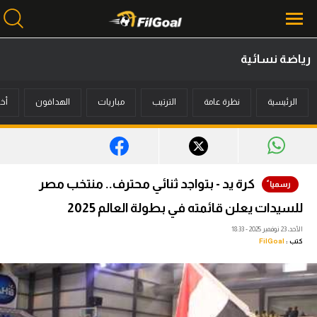
رياضة نسائية
محتوى إخباري
الرئيسية
نظرة عامة
الترتيب
مباريات
الهدافون
أخب
الرئيسية
أخبار
مباريات
كرة يد - بتواجد ثنائي محترف.. منتخب مصر
ميركاتو
للسيدات يعلن قائمته في بطولة العالم 2025
فانتازي في الجول
الأحد، 23 نوفمبر 2025 - 18:33
كتب :
FilGoal
مسابقة التوقعات
فيديوهات
عدسات