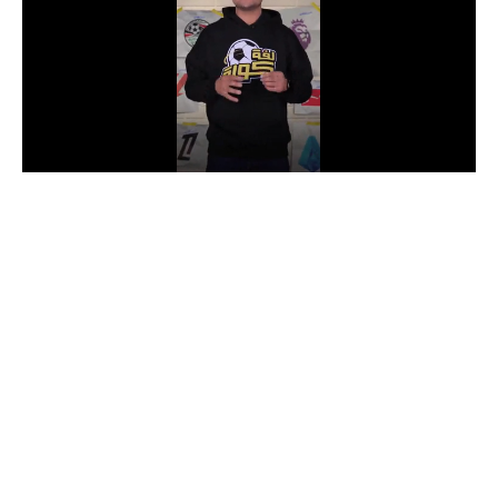
الدوري السعودي للمحترفين
دوري أبطال أوروبا
دوري أبطال إفريقيا
كل البطولات
أقسام
الكرة المصرية
الدوري المصري
الكرة الأوروبية
الكرة الإفريقية
منتخب مصر