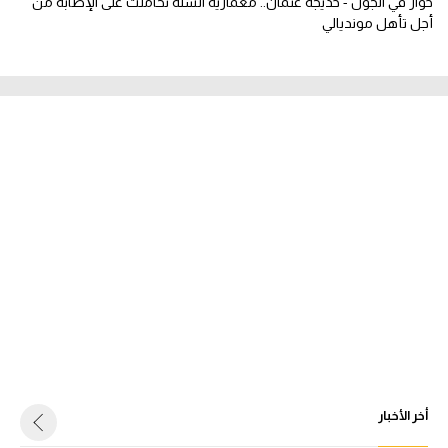
حوار في الجول - خديجة عثمان.. معمارية السلة تحاملت على الإصابة من
أجل تأهل مونديالي
أخر الأخبار