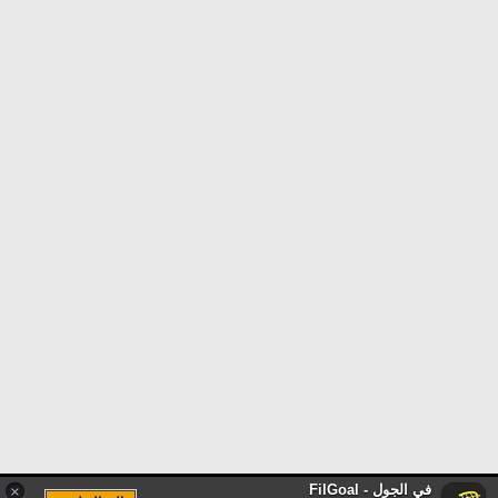
في الجول - FilGoal
×