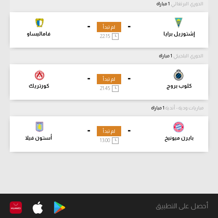
الدوري البرتغالي
1 مباراة
-
-
لم تبدأ
إشتوريل برايا
فاماليساو
22:15
الدوري البلجيكي
1 مباراة
-
-
لم تبدأ
كلوب بروج
كورتريك
21:45
مباريات ودية - أندية
1 مباراة
-
-
لم تبدأ
بايرن ميونيخ
أستون فيلا
13:00
أحصل على التطبيق