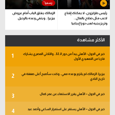
رئيس طرابزون: لا يمكنك إقناع
الزمالك يغلق الباب أمام عروض
لاعب مثل صلاح بالمال..
بيزيرا.. وينفي وعده بالرحيل
وتريزيجيه لعب دورا إيجابيا
الأكثر مشاهدة
خبر في الجول - الأهلي يبدأ من دور الـ 32.. والثلاثي المصري يشارك
1
قاريا من التمهيدي الأول
بيزيرا: الزمالك لم يلتزم بوعده معي.. وكنت سأصبح أغلى صفقة في
2
تاريخ النادي
خبر في الجول – الأهلي يقرر الاستنغاء عن عمر كمال
3
خبر في الجول – الأهلي يستقر على استمرار الساعي وأحمد عيد
4