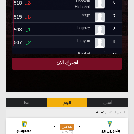
أمس
اليوم
غدا
الدوري البرتغالي
1 مباراة
-
-
بعد قليل
إشتوريل برايا
فاماليساو
22:15