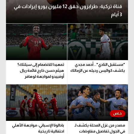
قناة تركية: طرابزون حقق 12 مليون يورو إيرادات في
3 أيام
"مستقبل النادي".. أحمد مجدي
تمهيدا للانضمام إلى سيلتك؟
يكشف كواليس رحيله عن الزمالك
هيثم حسن خارج قائمة ريال
أوفييدو لمواجهة لوهافر
مصدر من غزل المحلة يكشف لـ
بادالونا الإسباني: مواجهة الأهلي
في الجول تفاصيل مفاوضات
احتفالية تاريخية