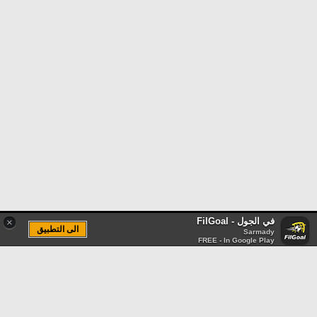
في الجول - FilGoal
×
الى التطبيق
Sarmady
FREE - In Google Play