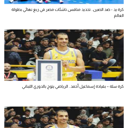
كرة يد - ضد الصين.. تحديد منافس ناشئات مصر في ربع نهائي بطولة
العالم
كرة سلة – بقيادة إسماعيل أحمد.. الرياضي يتوج بالدوري اللبناني