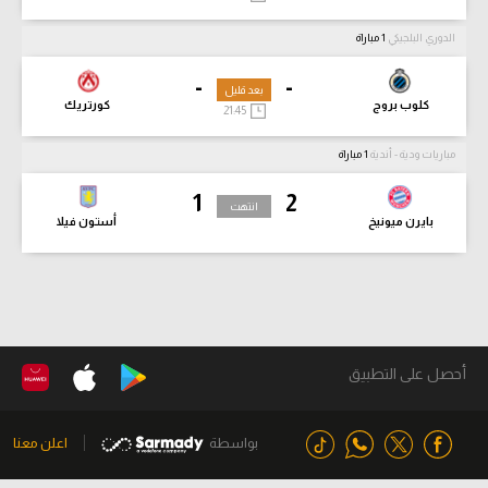
الدوري البلجيكي
1 مباراة
-
-
بعد قليل
كلوب بروج
كورتريك
21:45
مباريات ودية - أندية
1 مباراة
1
2
انتهت
بايرن ميونيخ
أستون فيلا
أحصل على التطبيق
بواسطة
اعلن معنا