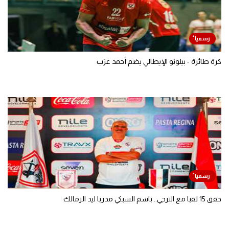
كرة طائرة - بيلونو الإيطالي يضم أحمد عزب
حقق 15 لقبا مع الترجي.. باسم السبكي مدربا ليد الزمالك