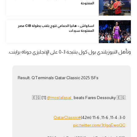
المفتوحة
الوطن العربي
في المونديال
اسكواش – هانيا الحمامي تتوج بلقب بطولة CIB مصر
رياضة نسائية
المفتوحة سيدات
آسيا
وتأهل النيوزيلندي بول كول بنتيجة 3-0 على الإنجليزي جوناه براينت.
أمريكا
ركن الألعاب
Result: QTerminals Qatar Classic 2025 SFs
أقسام خاصة
Gamers
🇪🇬 [1]
@mostafasal_
beats Fares Dessouky 🇪🇬
ميركاتو
#QatarClassic
3-0: 11-4, 11-6, 11-6 (42m)
تحقيق في الجول
pic.twitter.com/3tIgqEwoQC
تقرير في الجول