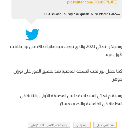
pic.twitter.com/0Oub5PLJRE
October 3, 2025
— PSA Squash Tour (@PSASquashTour)
وسيتكرر نهائي 2023 والذي توجت فيه هانيا آنذاك على نور باللقب
لأول مرة.
كما تحمل نور لقب النسخة الماضية بعد تحقيق الفوز على نوران
جوهر.
وسيقام نهائي السيدات غدا بين المصنفة الأولى والثانية في
البطولة في الخامسة والنصف مساءً.
مصطفى عسل
اسكواش
بطولة قطر كلاسيك للاسكواش