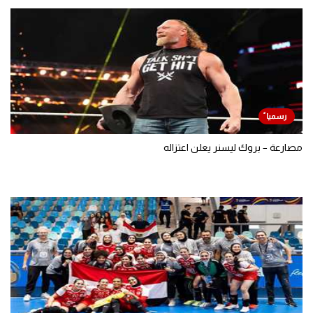
مصارعة – بروك ليسنر يعلن اعتزاله