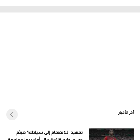
أخر الأخبار
تمهيدا للانضمام إلى سيلتك؟ هيثم
حسن خارج قائمة ريال أوفييدو لمواجهة