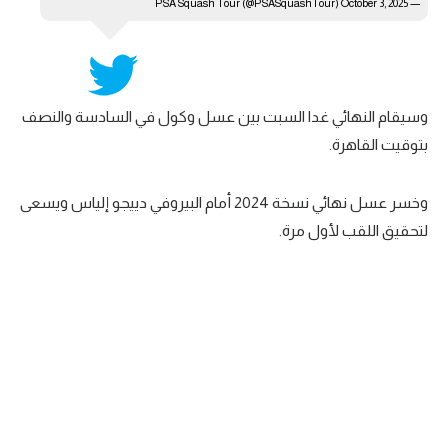
October 3, 2025
— PSA Squash Tour (@PSASquashTour)
تحليل في الجول
حكايات في الجول
كويز في الجول
وسيقام النهائي غدا السبت بين عسل وكول في السادسة والنصف
بتوقيت القاهرة.
فيديو في الجول
وخسر عسل نهائي نسخة 2024 أمام البيروفي دييجو إلياس ويسعى
لتحقيق اللقب لأول مرة.