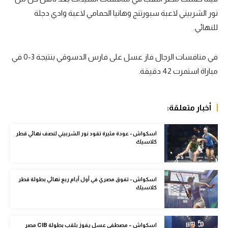
نور الشربيني لاعبة سبورتنج وهانيا الحمامي لاعبة وادي دجلة
سعودي في الجول
للنهائي.
الدوري الإنجليزي
الدوري الإسباني
في منافسات الرجال فاز عسل على فارس الدسوقي بنتيجة 3-0 في
مباراة استمرت 42 دقيقة.
دوري أبطال أوروبا
القسم الثاني
أخبار متعلقة:
رياضات أخرى
اسكواش - عودة مثيرة تقود نور الشربيني لنصف نهائي قطر
أمم إفريقيا
كلاسيك
كرة السلة الأمريكية
كرة سلة
اسكواش - تفوق مصري في أول أيام ربع نهائي بطولة قطر
كلاسيك
كرة يد
كرة طائرة
اسكواش – مصطفى عسل يفوز بلقب بطولة CIB مصر