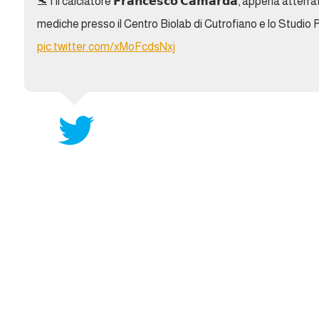
🛬 | Il calciatore 𝗙𝗿𝗮𝗻𝗰𝗲𝘀𝗰𝗼 𝗖𝗮𝗺𝗮𝗿𝗱𝗮, appena atter
mediche presso il Centro Biolab di Cutrofiano e lo Studio
pic.twitter.com/xMoFcdsNxj