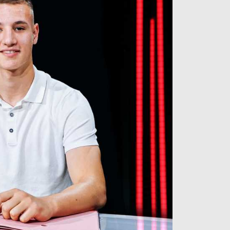
آراء حرة
الدوري ا
ركن الألعاب
دوري أبطا
دوري أبطا
كل البطولات