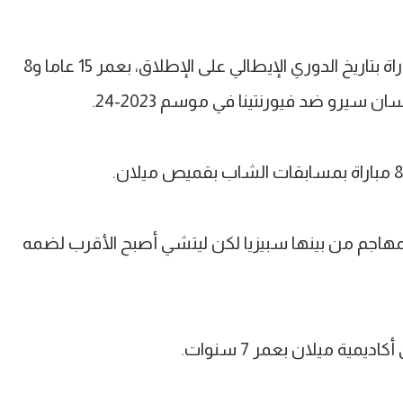
ويعد كاماردا أصغر لاعب يشارك في مباراة بتاريخ الدوري الإيطالي على الإطلاق، بعمر 15 عاما و8
هاجم من بينها سبيزيا لكن ليتشي أصبح الأقرب لضمه