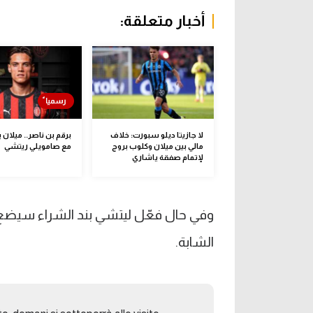
أخبار متعلقة:
لا جازيتا ديلو سبورت: خلاف
برقم بن ناصر.. ميلان 
مالي بين ميلان وكلوب بروج
مع صامويلي ريتشي
لإتمام صفقة ياشاري
وفي حال فعّل ليتشي بند الشراء سيضع 
الشابة.