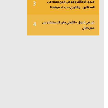
ميدو: الزمالك وقع في أيدي حفنة من
3
المحتالين.. والتاريخ سيخلد موقفنا
خبر في الجول – الأهلي يقرر الاستنغاء عن
4
عمر كمال