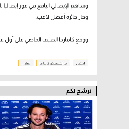
وحاز جائزة أفضل لاعب.
ووقع كاماردا الصيف الماضي على أول عقد احترافي حتى 27
ليتشي
فرانشيسكو كاماردا
ميلان
نرشح لكم