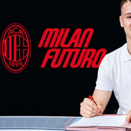
آسيا
دوري أبطال أوروبا
لسعودي للمحترفين
أمريكا
القسم الثاني
ل أوروبا
ركن الألعاب
رياضات أخرى
ل إفريقيا