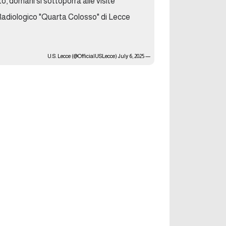
rato, domani si sottoporrà alle visite
 Radiologico "Quarta Colosso" di Lecce
July 6, 2025
— U.S. Lecce (@OfficialUSLecce)