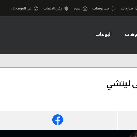
مباريات
فيديوهات
صور
ركن الألعاب
في المونديال
وهات
ألبومات
أقسام
أمم إفريقيا
الكرة المصرية
كرة السلة الأمر
الدوري المصري
لمصري
كرة سلة
الكرة الأوروبية
نجليزي الممتاز
كرة يد
ى ليتشي
الكرة الإفريقية
إسباني
كرة طائرة
منتخب مصر
إيطالي
الوطن العربي
سعودي في الجول
في المونديال
لماني
الدوري الإنجليزي
رياضة نسائية
لفرنسي
الدوري الإسباني