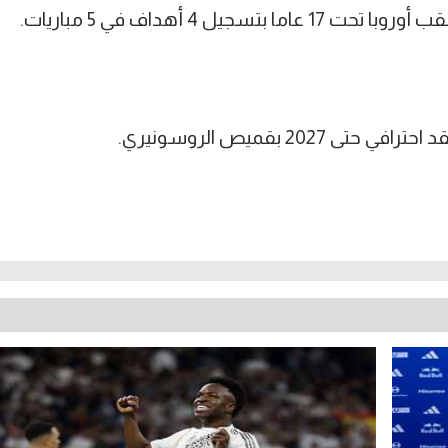
وساهم الإيطالي اليافع في فوز إيطاليا بلقب أوروبا تحت 17 عاما بتسجيل 4 أهداف في 5 مباريات.
20 بقميص الروسونيري.