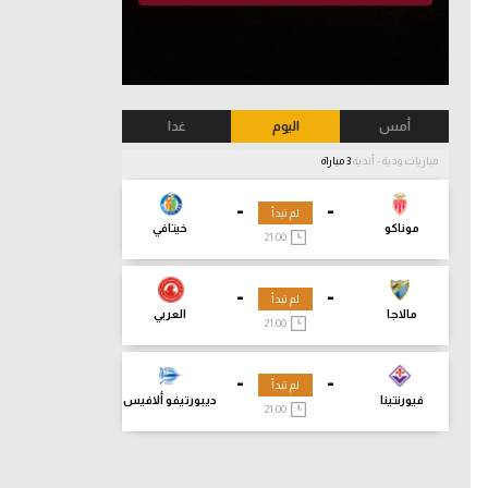
أمس
اليوم
غدا
مباريات ودية - أندية
3 مباراة
-
-
لم تبدأ
موناكو
خيتافي
21:00
-
-
لم تبدأ
مالاجا
العربي
21:00
-
-
لم تبدأ
فيورنتينا
ديبورتيفو ألافيس
21:00