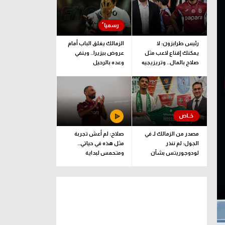
رئيس طرابزون: لا
الزمالك يغلق الباب أمام
يمكنك إقناع لاعب مثل
عروض بيزيرا.. وينفي
صلاح بالمال.. وتريزيجيه
وعده بالرحيل
لعب دورا إيجابيا في
الصفقة
مصدر من الزمالك لـ في
صلاح: لم أعش تجربة
الجول: لم ننذر
مثل هذه في حياتي..
لودوجوريتس بشأن
ومتحمس لبداية
مستحقات حسام عبد
المغامرة مع طرابزون
المجيد.. وهذا الموعد
المتفق عليه