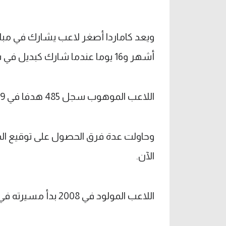
أشهر و16 يوما عندما شارك كبديل في سان سيرو ضد فيورنتينا في موسم 2023-24.
اللاعب الموهوب سجل 485 هدفا في 89 مباراة بمسابقات الشاب بقميص ميلان.
وحاولت عدة فرق الحصول على توقيع الم
الآن.
اللاعب المولود في 2008 بدأ مسيرته في أكاديمية ميلان بعمر 7 سنوات.