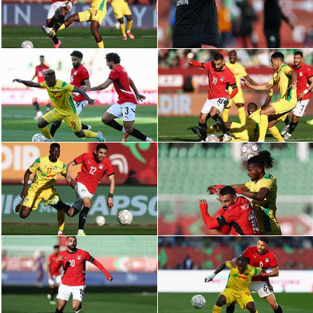
سعودي في الجول
الدوري الإنجليزي
الدوري الإسباني
دوري أبطال أوروبا
القسم الثاني
رياضات أخرى
أمم إفريقيا
كرة السلة الأمريكية
كرة سلة
كرة يد
كرة طائرة