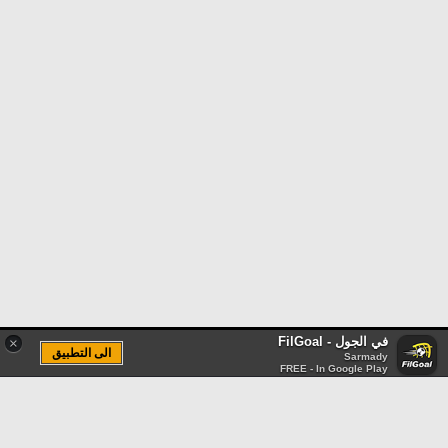
في الجول - FilGoal
×
الى التطبيق
Sarmady
FREE - In Google Play