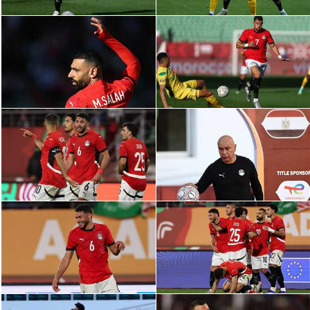
الوطن العربي
في المونديال
رياضة نسائية
آسيا
أمريكا
ركن الألعاب
أقسام خاصة
Gamers
ميركاتو
تحقيق في الجول
تقرير في الجول