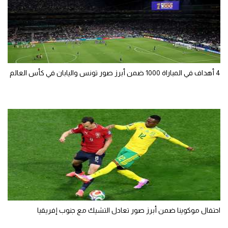
4 أهداف في المباراة 1000 ضمن أبرز صور تونس واليابان في كأس العالم
احتفال موكوينا ضمن أبرز صور تعادل التشيك مع جنوب إفريقيا