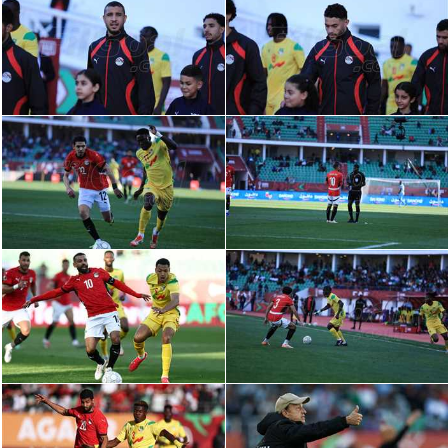
الدوري السعودي للمحترفين
دوري أبطال أوروبا
دوري أبطال إفريقيا
كل البطولات
أقسام
الكرة المصرية
الدوري المصري
الكرة الأوروبية
الكرة الإفريقية
منتخب مصر