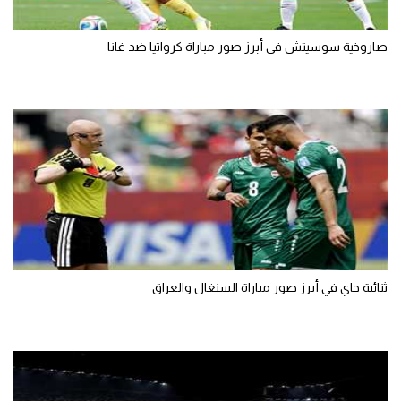
صاروخية سوسيتش في أبرز صور مباراة كرواتيا ضد غانا
ثنائية جاي في أبرز صور مباراة السنغال والعراق