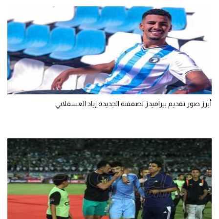
تحليل في الجول
حكايات في الجول
كويز في الجول
فيديو في الجول
أبرز صور تقديم بيراميدز لصفقتة الجديدة إياد العسقلاني