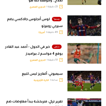
صلاح.. وموقفنا كما هو
23 دقيقة |
الدوري المصري
لوس أنجلوس جالاكسي يضم
سيرجي روبيرتو
49 دقيقة |
أمريكا
خبر في الجول - أحمد عبد القادر
يوقع 4 مواسم لـ بيراميدز
51 دقيقة |
الدوري المصري
سيميوني: ألفاريز ليس للبيع
ساعة |
الكرة الأوروبية
تقرير تركي: فنربخشة يبدأ مفاوضات ضم