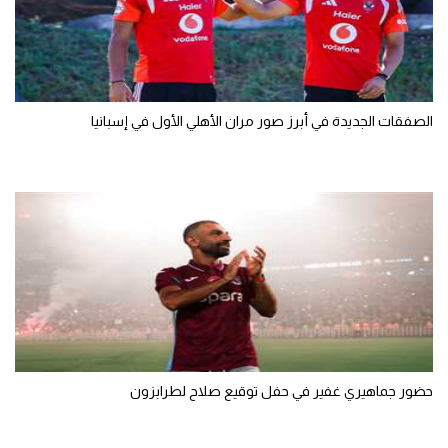
الوطن العربي
في المونديال
رياضة نسائية
الصفقات الجديدة في أبرز صور مران الأهلي الأول في إسبانيا
آسيا
أمريكا
ركن الألعاب
أقسام خاصة
Gamers
ميركاتو
حضور جماهيري غفير في حفل توقيع صلاح لطرابزون
تحقيق في الجول
تقرير في الجول