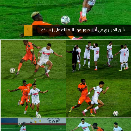
آراء حرة
ركن الألعاب
تألق الجزيري في أبرز صور فوز الزمالك على زيسكو
بطولات
أمريكا 2026
الدوري المصري
الدوري الإنجليزي الممتاز
الدوري الإسباني
الدوري الإيطالي
الدوري الألماني
الدوري الفرنسي