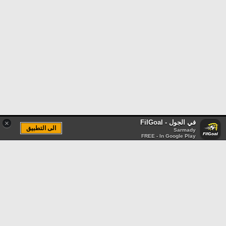
في الجول - FilGoal
×
الى التطبيق
Sarmady
FREE - In Google Play